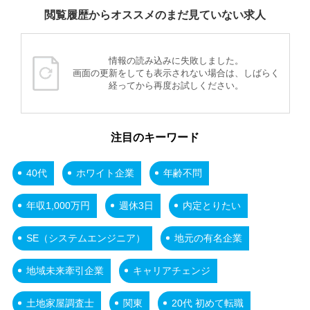
閲覧履歴からオススメのまだ見ていない求人
情報の読み込みに失敗しました。
画面の更新をしても表示されない場合は、しばらく
経ってから再度お試しください。
注目のキーワード
40代
ホワイト企業
年齢不問
年収1,000万円
週休3日
内定とりたい
SE（システムエンジニア）
地元の有名企業
地域未来牽引企業
キャリアチェンジ
土地家屋調査士
関東
20代 初めて転職