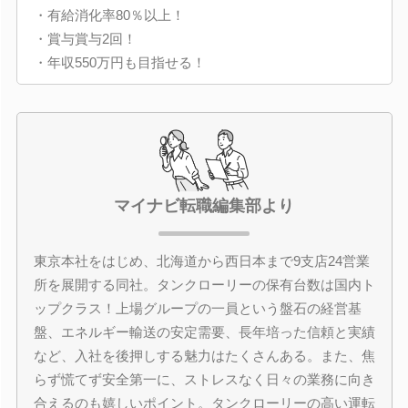
・有給消化率80％以上！
・賞与賞与2回！
・年収550万円も目指せる！
マイナビ転職編集部より
東京本社をはじめ、北海道から西日本まで9支店24営業
所を展開する同社。タンクローリーの保有台数は国内ト
ップクラス！上場グループの一員という盤石の経営基
盤、エネルギー輸送の安定需要、長年培った信頼と実績
など、入社を後押しする魅力はたくさんある。また、焦
らず慌てず安全第一に、ストレスなく日々の業務に向き
合えるのも嬉しいポイント。タンクローリーの高い運転