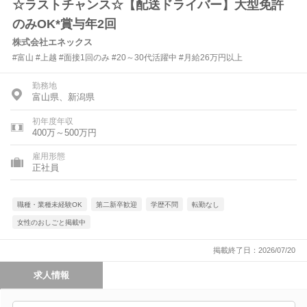
☆ラストチャンス☆【配送ドライバー】大型免許
のみOK*賞与年2回
株式会社エネックス
#富山 #上越 #面接1回のみ #20～30代活躍中 #月給26万円以上
勤務地
富山県、新潟県
初年度年収
400万～500万円
雇用形態
正社員
職種・業種未経験OK
第二新卒歓迎
学歴不問
転勤なし
女性のおしごと掲載中
掲載終了日：2026/07/20
求人情報