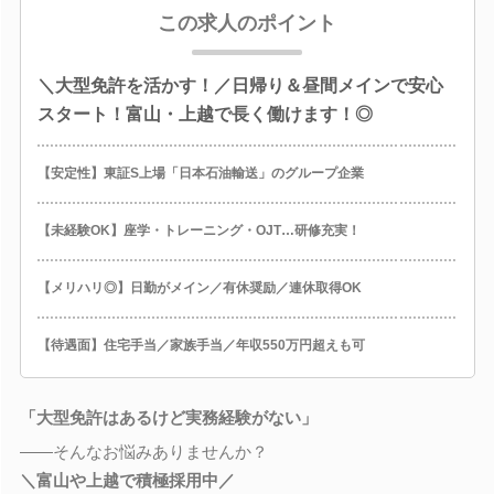
この求人のポイント
＼大型免許を活かす！／日帰り＆昼間メインで安心
スタート！富山・上越で長く働けます！◎
【安定性】東証S上場「日本石油輸送」のグループ企業
【未経験OK】座学・トレーニング・OJT…研修充実！
【メリハリ◎】日勤がメイン／有休奨励／連休取得OK
【待遇面】住宅手当／家族手当／年収550万円超えも可
「大型免許はあるけど実務経験がない」
――そんなお悩みありませんか？
＼富山や上越で積極採用中／