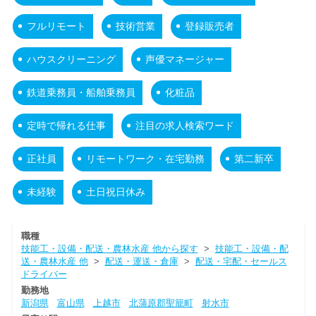
フルリモート
技術営業
登録販売者
ハウスクリーニング
声優マネージャー
鉄道乗務員・船舶乗務員
化粧品
定時で帰れる仕事
注目の求人検索ワード
正社員
リモートワーク・在宅勤務
第二新卒
未経験
土日祝日休み
職種
技能工・設備・配送・農林水産 他から探す
>
技能工・設備・配
送・農林水産 他
>
配送・運送・倉庫
>
配送・宅配・セールス
ドライバー
勤務地
新潟県
富山県
上越市
北蒲原郡聖籠町
射水市