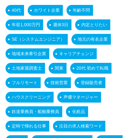
40代
ホワイト企業
年齢不問
年収1,000万円
週休3日
内定とりたい
SE（システムエンジニア）
地元の有名企業
地域未来牽引企業
キャリアチェンジ
土地家屋調査士
関東
20代 初めて転職
フルリモート
技術営業
登録販売者
ハウスクリーニング
声優マネージャー
鉄道乗務員・船舶乗務員
化粧品
定時で帰れる仕事
注目の求人検索ワード