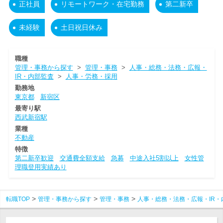
正社員
リモートワーク・在宅勤務
第二新卒
未経験
土日祝日休み
職種
管理・事務から探す
>
管理・事務
>
人事・総務・法務・広報・
IR・内部監査
>
人事・労務・採用
勤務地
東京都
新宿区
最寄り駅
西武新宿駅
業種
不動産
特徴
第二新卒歓迎
交通費全額支給
急募
中途入社5割以上
女性管
理職登用実績あり
転職TOP
管理・事務から探す
管理・事務
人事・総務・法務・広報・IR・