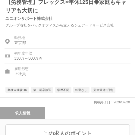
【労務管理】フレックス×年休125日◆家庭もキャ
リアも大切に
ユニオンサポート株式会社
グループ各社をバックオフィスから支えるシェアードサービス会社
勤務地
東京都
初年度年収
330万～500万円
雇用形態
正社員
業種未経験OK
第二新卒歓迎
学歴不問
転勤なし
完全週休2日制
掲載終了日：2026/07/20
求人情報
この求人のポイント