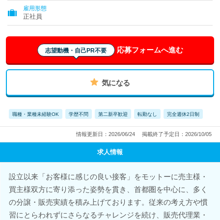
雇用形態
正社員
応募フォームへ進む
志望動機・自己PR不要
気になる
職種・業種未経験OK
学歴不問
第二新卒歓迎
転勤なし
完全週休2日制
情報更新日：2026/06/24
掲載終了予定日：2026/10/05
求人情報
設立以来「お客様に感じの良い接客」をモットーに売主様・
買主様双方に寄り添った姿勢を貫き、首都圏を中心に、多く
の分譲・販売実績を積み上げております。従来の考え方や慣
習にとらわれずにさらなるチャレンジを続け、販売代理業・