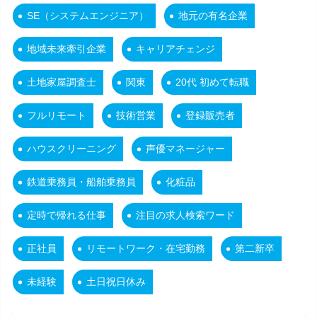
SE（システムエンジニア）
地元の有名企業
地域未来牽引企業
キャリアチェンジ
土地家屋調査士
関東
20代 初めて転職
フルリモート
技術営業
登録販売者
ハウスクリーニング
声優マネージャー
鉄道乗務員・船舶乗務員
化粧品
定時で帰れる仕事
注目の求人検索ワード
正社員
リモートワーク・在宅勤務
第二新卒
未経験
土日祝日休み