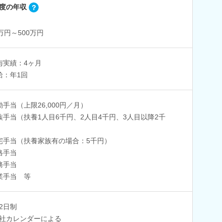
度の年収
0万円～500万円
与実績：4ヶ月
給：年1回
勤手当（上限26,000円／月）
族手当（扶養1人目6千円、2人目4千円、3人目以降2千
宅手当（扶養家族有の場合：5千円）
格手当
務手当
業手当 等
2日制
社カレンダーによる