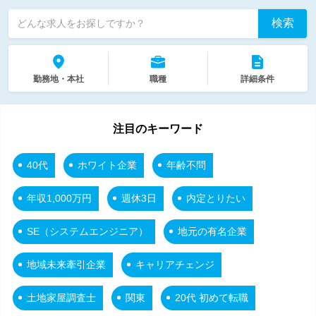
検索
どんな求人をお探しですか？
勤務地・本社
職種
詳細条件
注目のキーワード
40代
ホワイト企業
年齢不問
年収1,000万円
週休3日
内定とりたい
SE（システムエンジニア）
地元の有名企業
地域未来牽引企業
キャリアチェンジ
土地家屋調査士
関東
20代 初めて転職