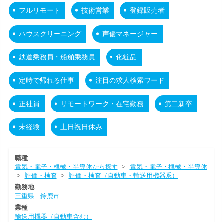
フルリモート
技術営業
登録販売者
ハウスクリーニング
声優マネージャー
鉄道乗務員・船舶乗務員
化粧品
定時で帰れる仕事
注目の求人検索ワード
正社員
リモートワーク・在宅勤務
第二新卒
未経験
土日祝日休み
職種
電気・電子・機械・半導体から探す
>
電気・電子・機械・半導体
>
評価・検査
>
評価・検査（自動車・輸送用機器系）
勤務地
三重県
鈴鹿市
業種
輸送用機器（自動車含む）