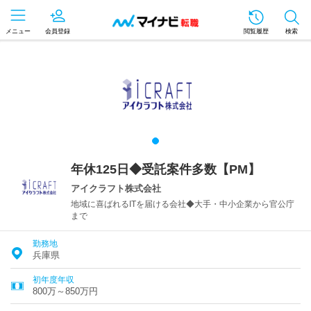
メニュー
会員登録
閲覧履歴
検索
年休125日◆受託案件多数【PM】
アイクラフト株式会社
地域に喜ばれるITを届ける会社◆大手・中小企業から官公庁
まで
勤務地
兵庫県
初年度年収
800万～850万円