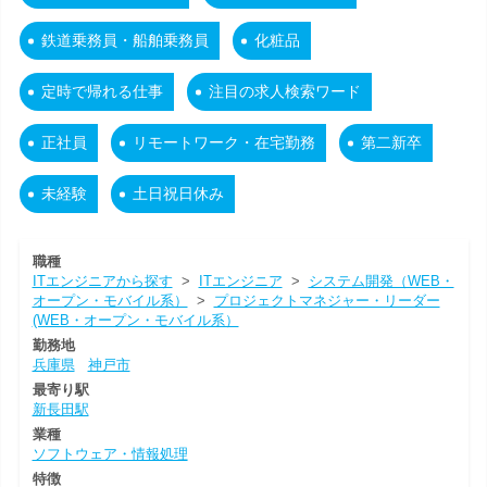
鉄道乗務員・船舶乗務員
化粧品
定時で帰れる仕事
注目の求人検索ワード
正社員
リモートワーク・在宅勤務
第二新卒
未経験
土日祝日休み
職種
ITエンジニアから探す
>
ITエンジニア
>
システム開発（WEB・
オープン・モバイル系）
>
プロジェクトマネジャー・リーダー
(WEB・オープン・モバイル系）
勤務地
兵庫県
神戸市
最寄り駅
新長田駅
業種
ソフトウェア・情報処理
特徴