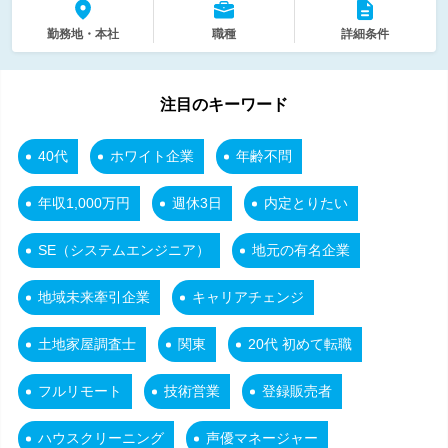
勤務地・本社
職種
詳細条件
注目のキーワード
40代
ホワイト企業
年齢不問
年収1,000万円
週休3日
内定とりたい
SE（システムエンジニア）
地元の有名企業
地域未来牽引企業
キャリアチェンジ
土地家屋調査士
関東
20代 初めて転職
フルリモート
技術営業
登録販売者
ハウスクリーニング
声優マネージャー