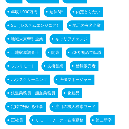
年収1,000万円
週休3日
内定とりたい
SE（システムエンジニア）
地元の有名企業
地域未来牽引企業
キャリアチェンジ
土地家屋調査士
関東
20代 初めて転職
フルリモート
技術営業
登録販売者
ハウスクリーニング
声優マネージャー
鉄道乗務員・船舶乗務員
化粧品
定時で帰れる仕事
注目の求人検索ワード
正社員
リモートワーク・在宅勤務
第二新卒