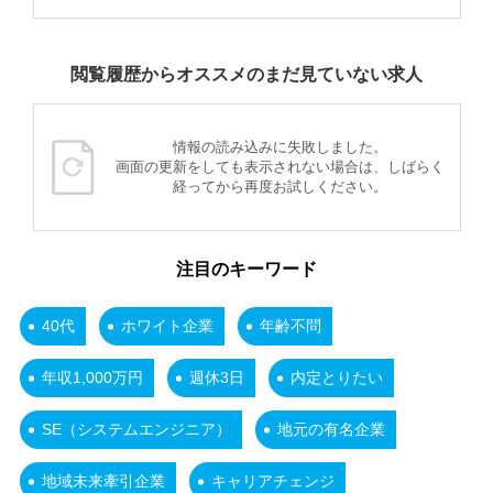
閲覧履歴からオススメのまだ見ていない求人
情報の読み込みに失敗しました。
画面の更新をしても表示されない場合は、しばらく
経ってから再度お試しください。
注目のキーワード
40代
ホワイト企業
年齢不問
年収1,000万円
週休3日
内定とりたい
SE（システムエンジニア）
地元の有名企業
地域未来牽引企業
キャリアチェンジ