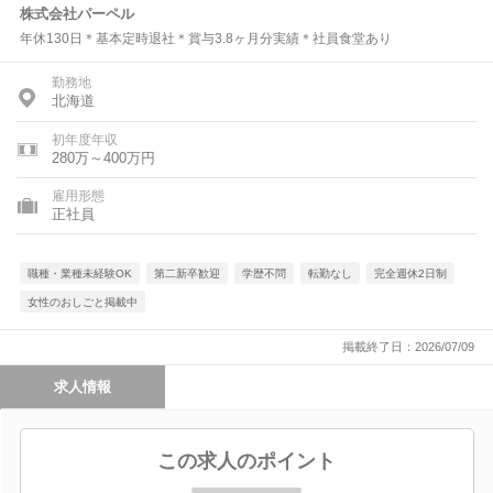
株式会社パーペル
年休130日＊基本定時退社＊賞与3.8ヶ月分実績＊社員食堂あり
勤務地
北海道
初年度年収
280万～400万円
雇用形態
正社員
職種・業種未経験OK
第二新卒歓迎
学歴不問
転勤なし
完全週休2日制
女性のおしごと掲載中
掲載終了日：2026/07/09
求人情報
この求人のポイント