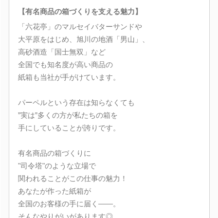
【有名商品の箱づくりを支える魅力】
「六花亭」のマルセイバターサンドや
大平原をはじめ、旭川の地酒「男山」、
高砂酒造「国士無双」など
全国でも知名度が高い商品の
紙箱も当社が手がけています。
パーペルという存在は知らなくても
”実は”多くの方が私たちの箱を
手にしていることが誇りです。
有名商品の箱づくりに
"司令塔"のような立場で
関われることがこの仕事の魅力！
あなたが作った紙箱が
全国のお客様の手に届く――。
そんなやりがいがあります◎