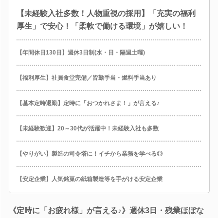
【未経験入社多数！人物重視の採用】「充実の福利
厚生」で安心！「柔軟で働ける環境」が嬉しい！
【年間休日130日】週休3日制(水・日・隔週土曜)
【福利厚生】社員食堂完備／皆勤手当・燃料手当あり
【基本定時退勤】定時に「おつかれさま！」が言える♪
【未経験歓迎】20～30代が活躍中！未経験入社も多数
【やりがい】製造の司令塔に！イチから業務を学べる◎
【安定企業】人気銘菓の紙箱製造等を手がける安定企業
《定時に「お疲れ様」が言える♪》週休3日・残業ほぼな