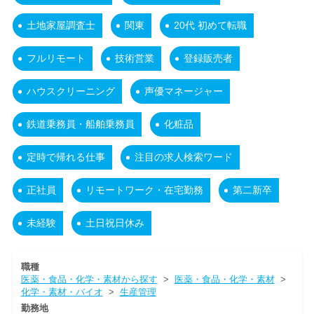
土地家屋調査士
関東
20代 初めて転職
フルリモート
技術営業
登録販売者
ハウスクリーニング
声優マネージャー
鉄道乗務員・船舶乗務員
化粧品
定時で帰れる仕事
注目の求人検索ワード
正社員
リモートワーク・在宅勤務
第二新卒
未経験
土日祝日休み
職種
医薬・食品・化学・素材から探す
>
医薬・食品・化学・素材
>
化学・素材・バイオ
>
生産管理
勤務地