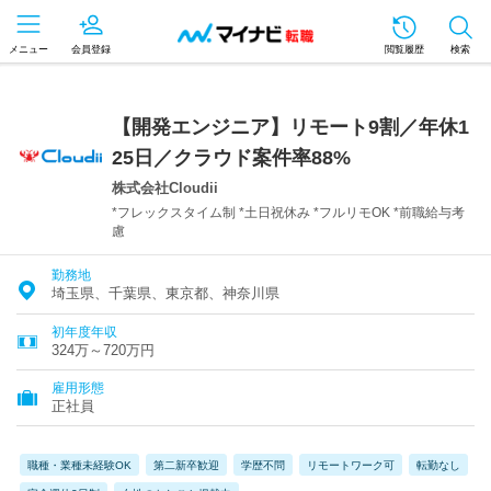
メニュー
会員登録
閲覧履歴
検索
【開発エンジニア】リモート9割／年休1
25日／クラウド案件率88%
株式会社Cloudii
*フレックスタイム制 *土日祝休み *フルリモOK *前職給与考
慮
勤務地
埼玉県、千葉県、東京都、神奈川県
初年度年収
324万～720万円
雇用形態
正社員
職種・業種未経験OK
第二新卒歓迎
学歴不問
リモートワーク可
転勤なし