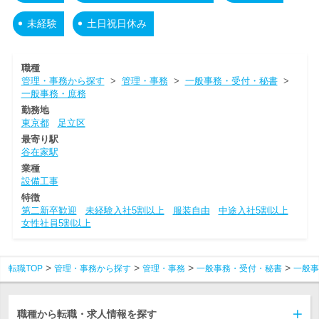
未経験
土日祝日休み
職種
管理・事務から探す
>
管理・事務
>
一般事務・受付・秘書
>
一般事務・庶務
勤務地
東京都
足立区
最寄り駅
谷在家駅
業種
設備工事
特徴
第二新卒歓迎
未経験入社5割以上
服装自由
中途入社5割以上
女性社員5割以上
転職TOP
管理・事務から探す
管理・事務
一般事務・受付・秘書
一般事
職種から転職・求人情報を探す