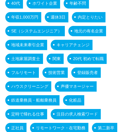
40代
ホワイト企業
年齢不問
年収1,000万円
週休3日
内定とりたい
SE（システムエンジニア）
地元の有名企業
地域未来牽引企業
キャリアチェンジ
土地家屋調査士
関東
20代 初めて転職
フルリモート
技術営業
登録販売者
ハウスクリーニング
声優マネージャー
鉄道乗務員・船舶乗務員
化粧品
定時で帰れる仕事
注目の求人検索ワード
正社員
リモートワーク・在宅勤務
第二新卒