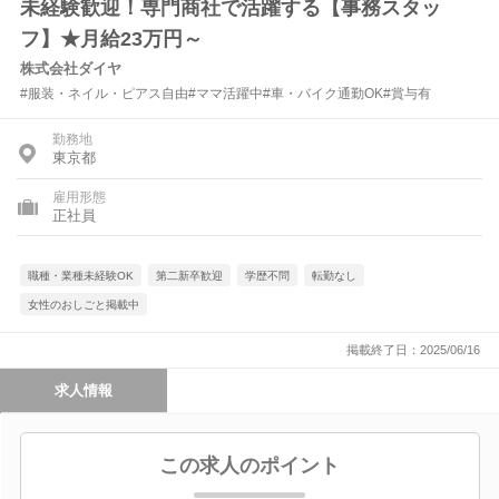
未経験歓迎！専門商社で活躍する【事務スタッ
フ】★月給23万円～
株式会社ダイヤ
#服装・ネイル・ピアス自由#ママ活躍中#車・バイク通勤OK#賞与有
勤務地
東京都
雇用形態
正社員
職種・業種未経験OK
第二新卒歓迎
学歴不問
転勤なし
女性のおしごと掲載中
掲載終了日：2025/06/16
求人情報
この求人のポイント