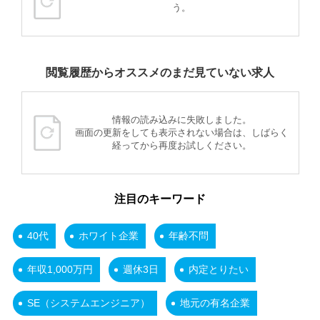
う。
閲覧履歴からオススメのまだ見ていない求人
情報の読み込みに失敗しました。
画面の更新をしても表示されない場合は、しばらく
経ってから再度お試しください。
注目のキーワード
40代
ホワイト企業
年齢不問
年収1,000万円
週休3日
内定とりたい
SE（システムエンジニア）
地元の有名企業