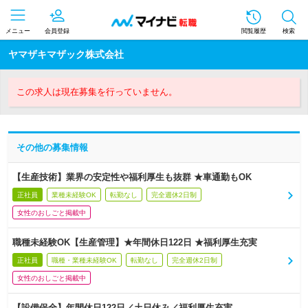
メニュー
会員登録
閲覧履歴
検索
ヤマザキマザック株式会社
この求人は現在募集を行っていません。
その他の募集情報
【生産技術】業界の安定性や福利厚生も抜群 ★車通勤もOK
正社員
業種未経験OK
転勤なし
完全週休2日制
女性のおしごと掲載中
職種未経験OK【生産管理】★年間休日122日 ★福利厚生充実
正社員
職種・業種未経験OK
転勤なし
完全週休2日制
女性のおしごと掲載中
【設備保全】年間休日122日／土日休み／福利厚生充実