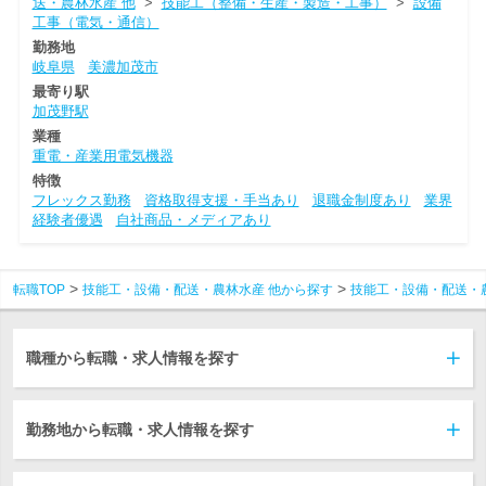
送・農林水産 他
>
技能工（整備・生産・製造・工事）
>
設備
工事（電気・通信）
勤務地
岐阜県
美濃加茂市
最寄り駅
加茂野駅
業種
重電・産業用電気機器
特徴
フレックス勤務
資格取得支援・手当あり
退職金制度あり
業界
経験者優遇
自社商品・メディアあり
転職TOP
技能工・設備・配送・農林水産 他から探す
技能工・設備・配送・
職種から転職・求人情報を探す
勤務地から転職・求人情報を探す