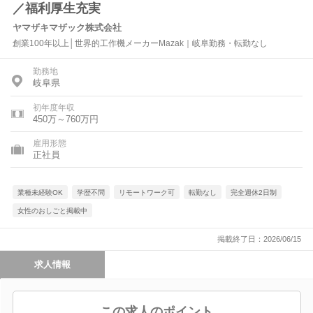
／福利厚生充実
ヤマザキマザック株式会社
創業100年以上│世界的工作機メーカーMazak｜岐阜勤務・転勤なし
勤務地
岐阜県
初年度年収
450万～760万円
雇用形態
正社員
業種未経験OK
学歴不問
リモートワーク可
転勤なし
完全週休2日制
女性のおしごと掲載中
掲載終了日：2026/06/15
求人情報
この求人のポイント