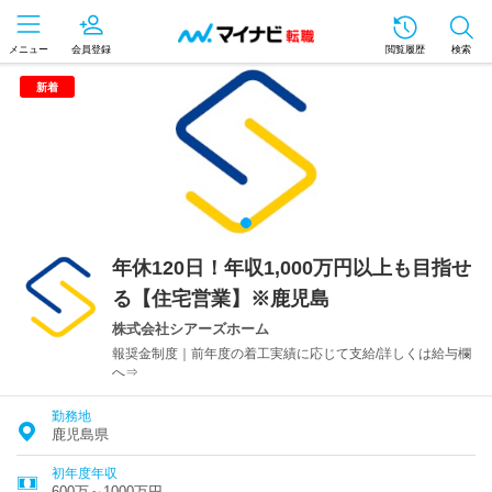
メニュー
会員登録
閲覧履歴
検索
新着
年休120日！年収1,000万円以上も目指せ
る【住宅営業】※鹿児島
株式会社シアーズホーム
報奨金制度｜前年度の着工実績に応じて支給/詳しくは給与欄
へ⇒
勤務地
鹿児島県
初年度年収
600万～1000万円