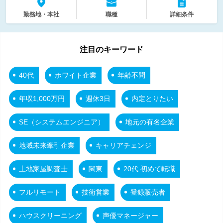
勤務地・本社
職種
詳細条件
注目のキーワード
40代
ホワイト企業
年齢不問
年収1,000万円
週休3日
内定とりたい
SE（システムエンジニア）
地元の有名企業
地域未来牽引企業
キャリアチェンジ
土地家屋調査士
関東
20代 初めて転職
フルリモート
技術営業
登録販売者
ハウスクリーニング
声優マネージャー