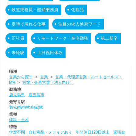
鉄道乗務員・船舶乗務員
化粧品
定時で帰れる仕事
注目の求人検索ワード
正社員
リモートワーク・在宅勤務
第二新卒
未経験
土日祝日休み
職種
営業から探す
>
営業
>
営業・代理店営業・ルートセールス・
MR
>
営業・企画営業（法人向け）
勤務地
鹿児島県
鹿児島市
最寄り駅
郡元(指宿枕崎線)駅
業種
建設・土木
特徴
学歴不問
自社商品・メディアあり
年間休日120日以上
退職金