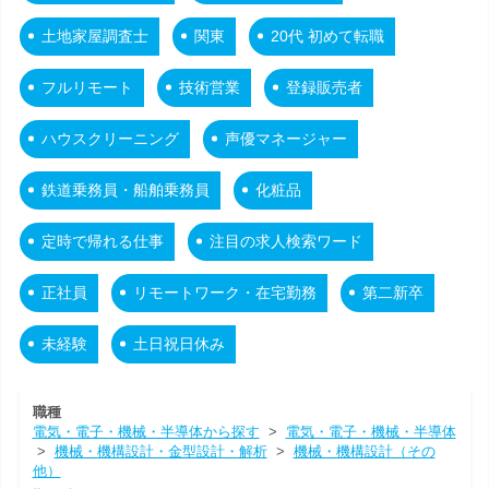
土地家屋調査士
関東
20代 初めて転職
フルリモート
技術営業
登録販売者
ハウスクリーニング
声優マネージャー
鉄道乗務員・船舶乗務員
化粧品
定時で帰れる仕事
注目の求人検索ワード
正社員
リモートワーク・在宅勤務
第二新卒
未経験
土日祝日休み
職種
電気・電子・機械・半導体から探す
>
電気・電子・機械・半導体
>
機械・機構設計・金型設計・解析
>
機械・機構設計（その
他）