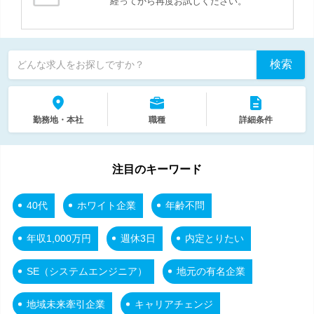
経ってから再度お試しください。
検索
どんな求人をお探しですか？
勤務地・本社
職種
詳細条件
注目のキーワード
40代
ホワイト企業
年齢不問
年収1,000万円
週休3日
内定とりたい
SE（システムエンジニア）
地元の有名企業
地域未来牽引企業
キャリアチェンジ