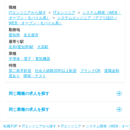
職種
ITエンジニアから探す
>
ITエンジニア
>
システム開発（WEB・
オープン・モバイル系）
>
システムエンジニア（アプリ設計／
WEB・オープン・モバイル系）
勤務地
愛知県
名古屋市
最寄り駅
名和(愛知県)駅
大高駅
業種
半導体・電子・電気機器
特徴
第二新卒歓迎
社会人経験20年以上歓迎
ブランクOK
退職金制
度あり
開発・テスト
同じ職種の求人を探す
同じ業種の求人を探す
転職TOP
ITエンジニアから探す
ITエンジニア
システム開発（WEB・オー