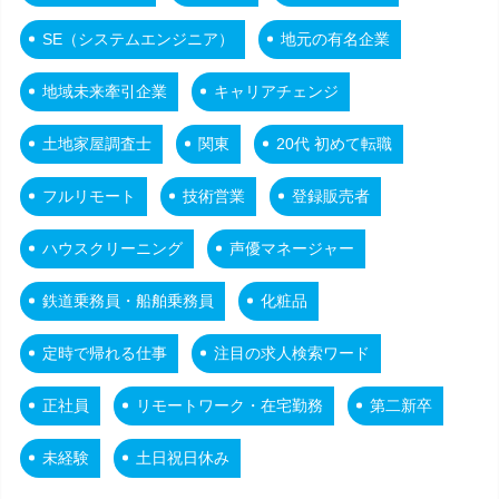
SE（システムエンジニア）
地元の有名企業
地域未来牽引企業
キャリアチェンジ
土地家屋調査士
関東
20代 初めて転職
フルリモート
技術営業
登録販売者
ハウスクリーニング
声優マネージャー
鉄道乗務員・船舶乗務員
化粧品
定時で帰れる仕事
注目の求人検索ワード
正社員
リモートワーク・在宅勤務
第二新卒
未経験
土日祝日休み