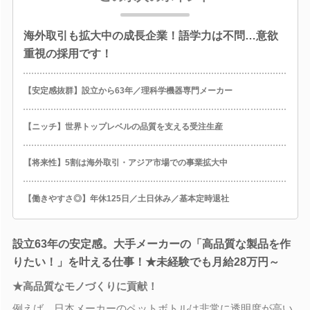
海外取引も拡大中の成長企業！語学力は不問…意欲
重視の採用です！
【安定感抜群】設立から63年／理科学機器専門メーカー
【ニッチ】世界トップレベルの品質を支える受注生産
【将来性】5割は海外取引・アジア市場での事業拡大中
【働きやすさ◎】年休125日／土日休み／基本定時退社
設立63年の安定感。大手メーカーの「高品質な製品を作
りたい！」を叶える仕事！★未経験でも月給28万円～
★高品質なモノづくりに貢献！
例えば、日本メーカーのペットボトルは非常に透明度が高い