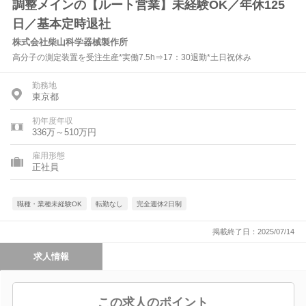
調整メインの【ルート営業】未経験OK／年休125
日／基本定時退社
株式会社柴山科学器械製作所
高分子の測定装置を受注生産*実働7.5h⇒17：30退勤*土日祝休み
勤務地
東京都
初年度年収
336万～510万円
雇用形態
正社員
職種・業種未経験OK
転勤なし
完全週休2日制
掲載終了日：2025/07/14
求人情報
この求人のポイント