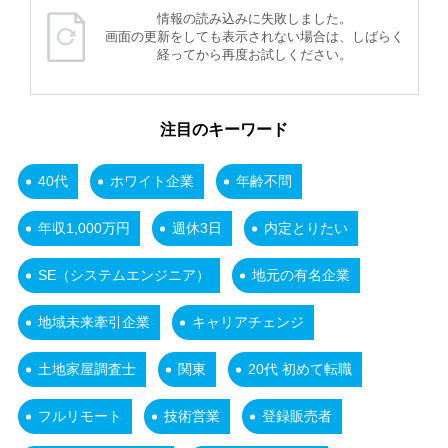
情報の読み込みに失敗しました。
画面の更新をしても表示されない場合は、しばらく
経ってから再度お試しください。
注目のキーワード
40代
ホワイト企業
年齢不問
年収1,000万円
週休3日
内定とりたい
SE（システムエンジニア）
地元の有名企業
地域未来牽引企業
キャリアチェンジ
土地家屋調査士
関東
20代 初めて転職
フルリモート
技術営業
登録販売者