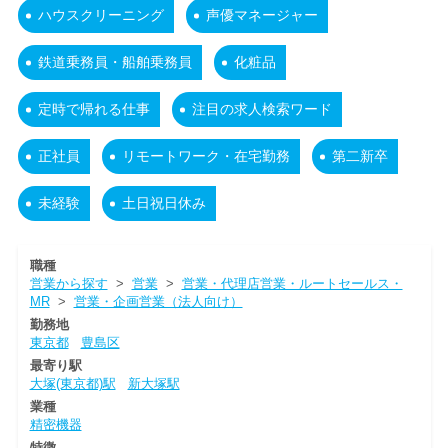
ハウスクリーニング
声優マネージャー
鉄道乗務員・船舶乗務員
化粧品
定時で帰れる仕事
注目の求人検索ワード
正社員
リモートワーク・在宅勤務
第二新卒
未経験
土日祝日休み
職種
営業から探す
>
営業
>
営業・代理店営業・ルートセールス・
MR
>
営業・企画営業（法人向け）
勤務地
東京都
豊島区
最寄り駅
大塚(東京都)駅
新大塚駅
業種
精密機器
特徴