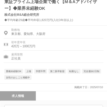
東証プライム上場企業で働く【M＆Aアドバイザ
ー】◆業界未経験OK
株式会社M&A総合研究所
◆平均年齢29歳◆平均年収1,820万円(入社3年目以上)
勤務地
東京都、愛知県、大阪府
初年度年収
420万～1000万円
雇用形態
正社員
業種未経験OK
上場
学歴不問
第二新卒歓迎
転勤なし
完全週休2日制
女性のおしごと掲載中
掲載終了日：2025/07/10
求人情報