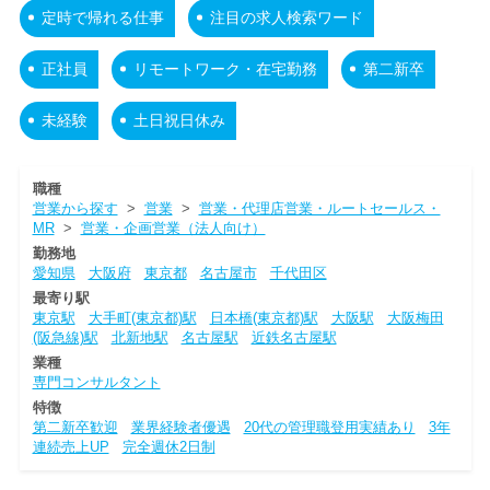
定時で帰れる仕事
注目の求人検索ワード
正社員
リモートワーク・在宅勤務
第二新卒
未経験
土日祝日休み
職種
営業から探す
>
営業
>
営業・代理店営業・ルートセールス・
MR
>
営業・企画営業（法人向け）
勤務地
愛知県
大阪府
東京都
名古屋市
千代田区
最寄り駅
東京駅
大手町(東京都)駅
日本橋(東京都)駅
大阪駅
大阪梅田
(阪急線)駅
北新地駅
名古屋駅
近鉄名古屋駅
業種
専門コンサルタント
特徴
第二新卒歓迎
業界経験者優遇
20代の管理職登用実績あり
3年
連続売上UP
完全週休2日制