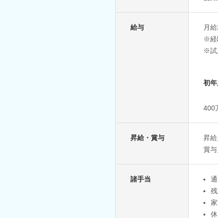
給与
月給2
※経
※試
初年
40
昇給・賞与
昇給
賞与
諸手当
通
残
家
休