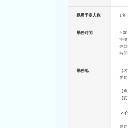
採用予定人数
1名
勤務時間
9:0
実働
休憩
時間
勤務地
【名
愛知
【雇
【変
マイ
愛知