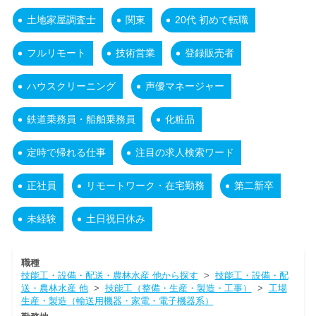
土地家屋調査士
関東
20代 初めて転職
フルリモート
技術営業
登録販売者
ハウスクリーニング
声優マネージャー
鉄道乗務員・船舶乗務員
化粧品
定時で帰れる仕事
注目の求人検索ワード
正社員
リモートワーク・在宅勤務
第二新卒
未経験
土日祝日休み
職種
技能工・設備・配送・農林水産 他から探す
>
技能工・設備・配
送・農林水産 他
>
技能工（整備・生産・製造・工事）
>
工場
生産・製造（輸送用機器・家電・電子機器系）