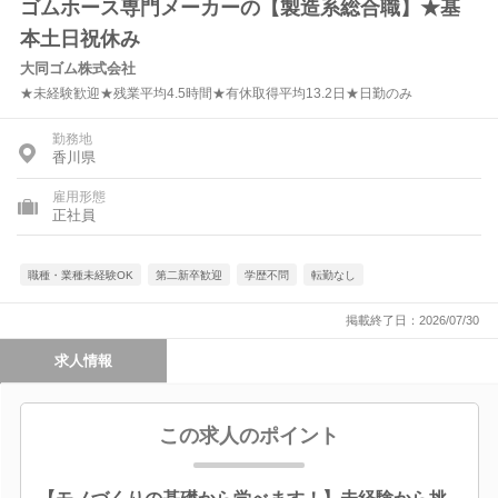
ゴムホース専門メーカーの【製造系総合職】★基
本土日祝休み
大同ゴム株式会社
★未経験歓迎★残業平均4.5時間★有休取得平均13.2日★日勤のみ
勤務地
香川県
雇用形態
正社員
職種・業種未経験OK
第二新卒歓迎
学歴不問
転勤なし
掲載終了日：2026/07/30
求人情報
この求人のポイント