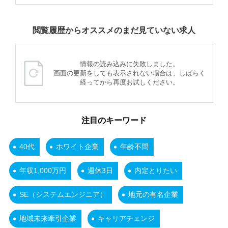
閲覧履歴からオススメのまだ見ていない求人
情報の読み込みに失敗しました。
画面の更新をしても表示されない場合は、しばらく
経ってから再度お試しください。
注目のキーワード
40代
ホワイト企業
年齢不問
年収1,000万円
週休3日
内定とりたい
SE（システムエンジニア）
地元の有名企業
地域未来牽引企業
キャリアチェンジ