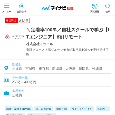
メニュー
会員登録
閲覧履歴
検索
締切間近
あと
2
日
＼定着率100％／自社スクールで学ぶ【I
Tエンジニア】8割リモート
株式会社ミライル
東証グロース上場グループ★有給取得率100％★定時退社可
能
勤務地
北海道、宮城県、東京都、新潟県、大阪府、福岡県、沖縄県
初年度年収
250万～400万円
雇用形態
正社員
職種・業種未経験OK
第二新卒歓迎
学歴不問
リモートワーク可
転勤なし