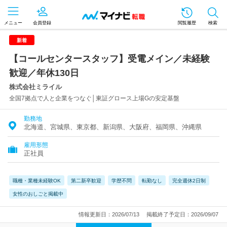
メニュー
会員登録
閲覧履歴
検索
新着
【コールセンタースタッフ】受電メイン／未経験
歓迎／年休130日
株式会社ミライル
全国7拠点で人と企業をつなぐ│東証グロース上場Gの安定基盤
勤務地
北海道、宮城県、東京都、新潟県、大阪府、福岡県、沖縄県
雇用形態
正社員
職種・業種未経験OK
第二新卒歓迎
学歴不問
転勤なし
完全週休2日制
女性のおしごと掲載中
情報更新日：2026/07/13
掲載終了予定日：2026/09/07