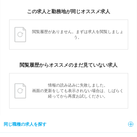
この求人と勤務地が同じオススメ求人
閲覧履歴がありません。まずは求人を閲覧しましょ
う。
閲覧履歴からオススメのまだ見ていない求人
情報の読み込みに失敗しました。
画面の更新をしても表示されない場合は、しばらく
経ってから再度お試しください。
同じ職種の求人を探す