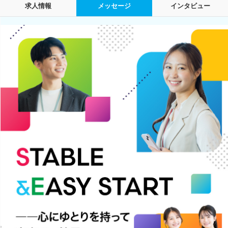
求人情報
メッセージ
インタビュー