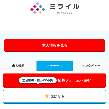
求人情報を見る
求人情報
メッセージ
インタビュー
応募フォームへ進む
志望動機・自己PR不要
気になる