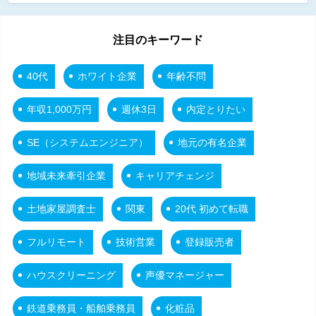
注目のキーワード
40代
ホワイト企業
年齢不問
年収1,000万円
週休3日
内定とりたい
SE（システムエンジニア）
地元の有名企業
地域未来牽引企業
キャリアチェンジ
土地家屋調査士
関東
20代 初めて転職
フルリモート
技術営業
登録販売者
ハウスクリーニング
声優マネージャー
鉄道乗務員・船舶乗務員
化粧品