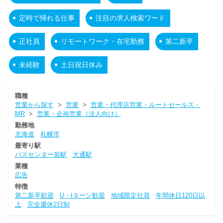
定時で帰れる仕事
注目の求人検索ワード
正社員
リモートワーク・在宅勤務
第二新卒
未経験
土日祝日休み
職種
営業から探す
>
営業
>
営業・代理店営業・ルートセールス・
MR
>
営業・企画営業（法人向け）
勤務地
北海道
札幌市
最寄り駅
バスセンター前駅
大通駅
業種
広告
特徴
第二新卒歓迎
U・Iターン歓迎
地域限定社員
年間休日120日以
上
完全週休2日制