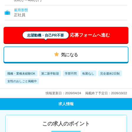
雇用形態
正社員
応募フォームへ進む
志望動機・自己PR不要
気になる
職種・業種未経験OK
第二新卒歓迎
学歴不問
転勤なし
完全週休2日制
女性のおしごと掲載中
情報更新日：2026/04/24
掲載終了予定日：2026/10/22
求人情報
この求人のポイント