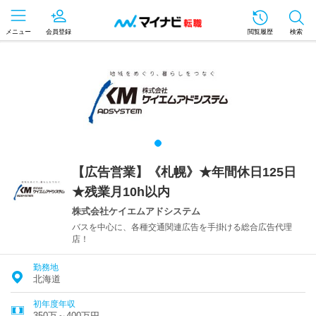
メニュー
会員登録
閲覧履歴
検索
【広告営業】《札幌》★年間休日125日
★残業月10h以内
株式会社ケイエムアドシステム
バスを中心に、各種交通関連広告を手掛ける総合広告代理
店！
勤務地
北海道
初年度年収
350万～400万円