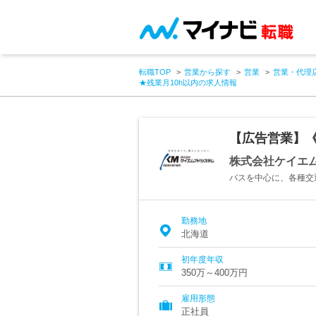
転職TOP
営業から探す
営業
営業・代理
★残業月10h以内の求人情報
【広告営業】《
株式会社ケイエ
バスを中心に、各種交
勤務地
北海道
初年度年収
350万～400万円
雇用形態
正社員