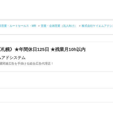
店営業・ルートセールス・MR
営業・企画営業（法人向け）
株式会社ケイエムアドシ
札幌》★年間休日125日 ★残業月10h以内
ムアドシステム
通関連広告を手掛ける総合広告代理店！