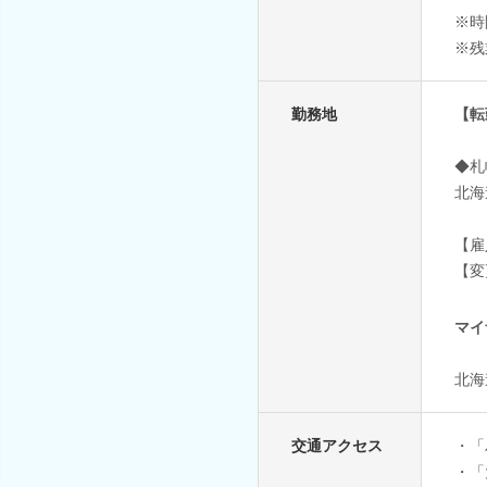
※時
※残
勤務地
【転
◆札
北海
【雇
【変
マイ
北海
交通アクセス
・「
・「