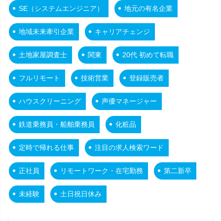
SE（システムエンジニア）
地元の有名企業
地域未来牽引企業
キャリアチェンジ
土地家屋調査士
関東
20代 初めて転職
フルリモート
技術営業
登録販売者
ハウスクリーニング
声優マネージャー
鉄道乗務員・船舶乗務員
化粧品
定時で帰れる仕事
注目の求人検索ワード
正社員
リモートワーク・在宅勤務
第二新卒
未経験
土日祝日休み