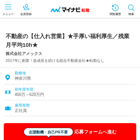
メニュー
会員登録
閲覧履歴
検索
不動産の【仕入れ営業】★手厚い福利厚生／残業
月平均10h★
株式会社アメックス
2017年に創業！急成長を続ける総合不動産会社★転勤なし
勤務地
神奈川県
初年度年収
450万～620万円
雇用形態
正社員
応募フォームへ進む
志望動機・自己PR不要