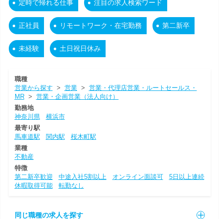
定時で帰れる仕事
注目の求人検索ワード
正社員
リモートワーク・在宅勤務
第二新卒
未経験
土日祝日休み
職種
営業から探す
>
営業
>
営業・代理店営業・ルートセールス・
MR
>
営業・企画営業（法人向け）
勤務地
神奈川県
横浜市
最寄り駅
馬車道駅
関内駅
桜木町駅
業種
不動産
特徴
第二新卒歓迎
中途入社5割以上
オンライン面談可
5日以上連続
休暇取得可能
転勤なし
同じ職種の求人を探す