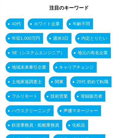
注目のキーワード
40代
ホワイト企業
年齢不問
年収1,000万円
週休3日
内定とりたい
SE（システムエンジニア）
地元の有名企業
地域未来牽引企業
キャリアチェンジ
土地家屋調査士
関東
20代 初めて転職
フルリモート
技術営業
登録販売者
ハウスクリーニング
声優マネージャー
鉄道乗務員・船舶乗務員
化粧品