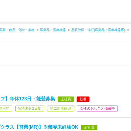
医薬・食品・化学・素材
医薬品・医療機器
品質管理・保証(医薬品・医療機器系)
フ】年休123日・能登募集
正社員
新着
歴不問
完全週休2日制
第二新卒歓迎
女性のおしごと掲載中
クラス【営業(MR)】※業界未経験OK
正社員