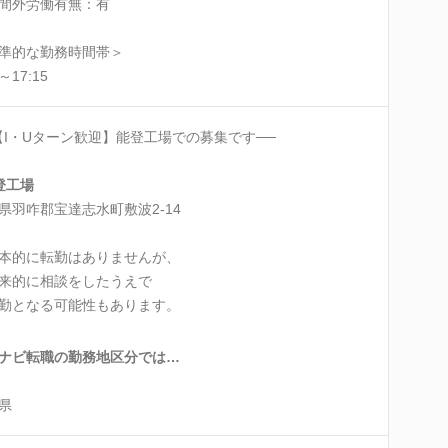
間外労働有無：有
準的な勤務時間帯＞
0～17:15
【I・Uターン歓迎】能登工場での募集です──
登工場
県羽咋郡宝達志水町敷波2-14
本的に転勤はありませんが、
来的に相談をしたうえで
となる可能性もあります。
ナビ転職の勤務地区分では…
県