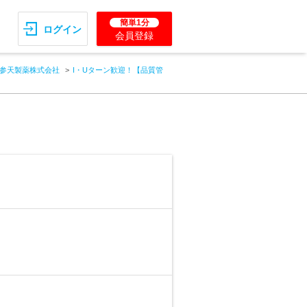
簡単1分
ログイン
会員登録
参天製薬株式会社
I・Uターン歓迎！【品質管