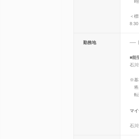
時
＜標
8:3
勤務地
──
■能
石川
※基
将
転勤
マイ
石川