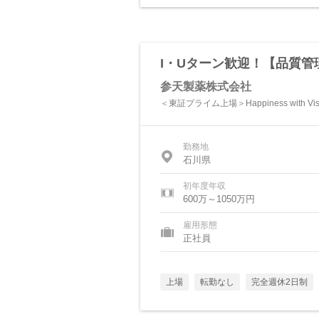
I・Uターン歓迎！【品質
参天製薬株式会社
＜東証プライム上場＞Happiness with V
勤務地
石川県
初年度年収
600万～1050万円
雇用形態
正社員
上場
転勤なし
完全週休2日制