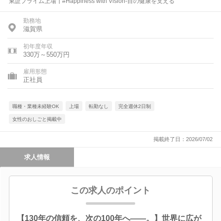
東証プライム上場┃#Happiness with Vision-目の健康を支える
勤務地
滋賀県
初年度年収
330万～550万円
雇用形態
正社員
職種・業種未経験OK
上場
転勤なし
完全週休2日制
女性のおしごと掲載中
掲載終了日：2026/07/02
求人情報
この求人のポイント
【130年の信頼を、次の100年へ――。】世界に広が