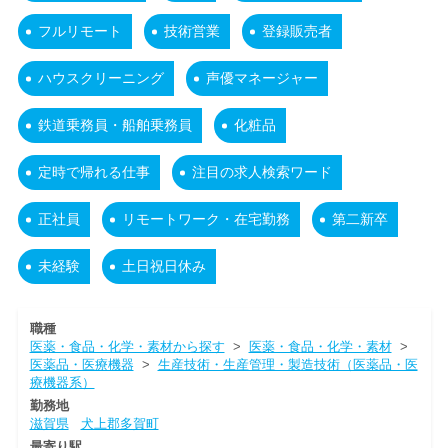
フルリモート
技術営業
登録販売者
ハウスクリーニング
声優マネージャー
鉄道乗務員・船舶乗務員
化粧品
定時で帰れる仕事
注目の求人検索ワード
正社員
リモートワーク・在宅勤務
第二新卒
未経験
土日祝日休み
職種
医薬・食品・化学・素材から探す
>
医薬・食品・化学・素材
>
医薬品・医療機器
>
生産技術・生産管理・製造技術（医薬品・医
療機器系）
勤務地
滋賀県
犬上郡多賀町
最寄り駅