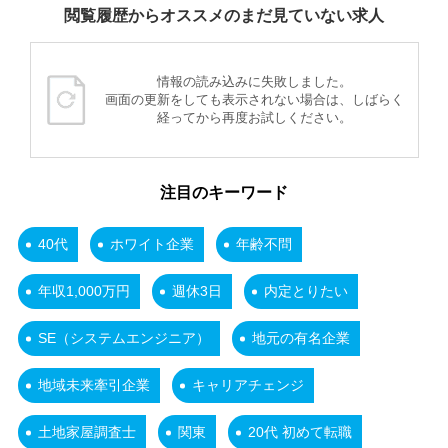
閲覧履歴からオススメのまだ見ていない求人
情報の読み込みに失敗しました。
画面の更新をしても表示されない場合は、しばらく
経ってから再度お試しください。
注目のキーワード
40代
ホワイト企業
年齢不問
年収1,000万円
週休3日
内定とりたい
SE（システムエンジニア）
地元の有名企業
地域未来牽引企業
キャリアチェンジ
土地家屋調査士
関東
20代 初めて転職