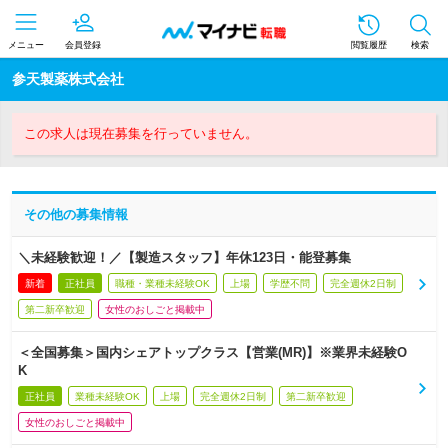
メニュー
会員登録
閲覧履歴
検索
参天製薬株式会社
この求人は現在募集を行っていません。
その他の募集情報
＼未経験歓迎！／【製造スタッフ】年休123日・能登募集
新着
正社員
職種・業種未経験OK
上場
学歴不問
完全週休2日制
第二新卒歓迎
女性のおしごと掲載中
＜全国募集＞国内シェアトップクラス【営業(MR)】※業界未経験O
K
正社員
業種未経験OK
上場
完全週休2日制
第二新卒歓迎
女性のおしごと掲載中