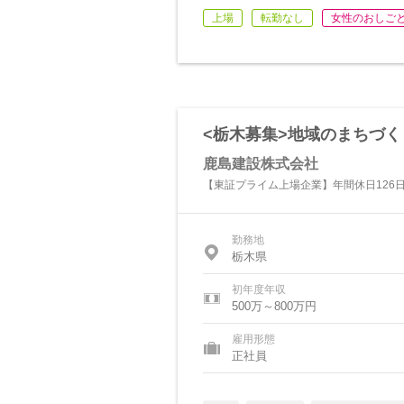
上場
転勤なし
女性のおしご
<栃木募集>地域のまちづ
鹿島建設株式会社
【東証プライム上場企業】年間休日126日
勤務地
栃木県
初年度年収
500万～800万円
雇用形態
正社員