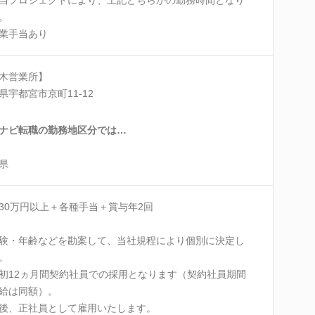
。
業手当あり
木営業所】
県宇都宮市京町11-12
ナビ転職の勤務地区分では…
県
30万円以上＋各種手当＋賞与年2回
験・年齢などを勘案して、当社規程により個別に決定し
。
初12ヵ月間契約社員での採用となります（契約社員期間
給は同額）。
後、正社員として雇用いたします。