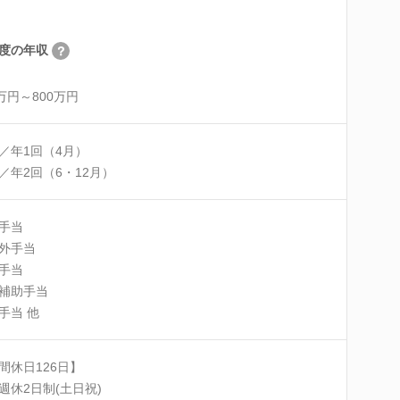
度の年収
0万円～800万円
／年1回（4月）
／年2回（6・12月）
手当
外手当
手当
補助手当
手当 他
間休日126日】
週休2日制(土日祝)