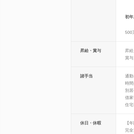
初年
50
昇給・賞与
昇給
賞与
諸手当
通勤
時間
別居
借家
住宅
休日・休暇
【年
完全