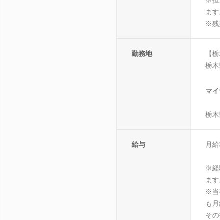
ます
※残
勤務地
【栃
栃木
マイ
栃木
給与
月給
※経
ます
※当
も月
その