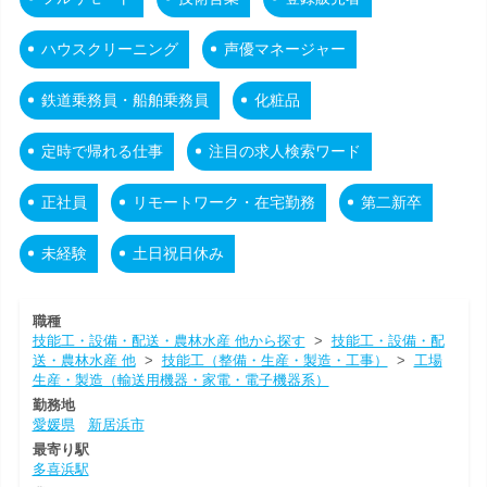
ハウスクリーニング
声優マネージャー
鉄道乗務員・船舶乗務員
化粧品
定時で帰れる仕事
注目の求人検索ワード
正社員
リモートワーク・在宅勤務
第二新卒
未経験
土日祝日休み
職種
技能工・設備・配送・農林水産 他から探す
>
技能工・設備・配
送・農林水産 他
>
技能工（整備・生産・製造・工事）
>
工場
生産・製造（輸送用機器・家電・電子機器系）
勤務地
愛媛県
新居浜市
最寄り駅
多喜浜駅