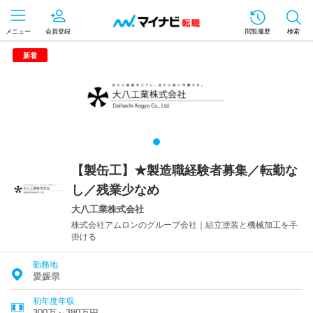
メニュー
会員登録
閲覧履歴
検索
新着
【製缶工】★製造職経験者募集／転勤な
し／残業少なめ
大八工業株式会社
株式会社アムロンのグループ会社｜組立塗装と機械加工を手
掛ける
勤務地
愛媛県
初年度年収
300万～380万円