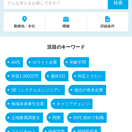
検索
どんな求人をお探しですか？
勤務地・本社
職種
詳細条件
注目のキーワード
40代
ホワイト企業
年齢不問
年収1,000万円
週休3日
内定とりたい
SE（システムエンジニア）
地元の有名企業
地域未来牽引企業
キャリアチェンジ
土地家屋調査士
関東
20代 初めて転職
フルリモート
技術営業
登録販売者