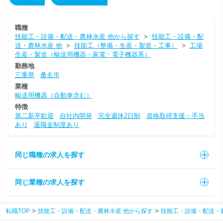
職種
技能工・設備・配送・農林水産 他から探す
>
技能工・設備・配
送・農林水産 他
>
技能工（整備・生産・製造・工事）
>
工場
生産・製造（輸送用機器・家電・電子機器系）
勤務地
三重県
桑名市
業種
輸送用機器（自動車含む）
特徴
第二新卒歓迎
自社内開発
完全週休2日制
資格取得支援・手当
あり
退職金制度あり
同じ職種の求人を探す
同じ業種の求人を探す
転職TOP
技能工・設備・配送・農林水産 他から探す
技能工・設備・配送・