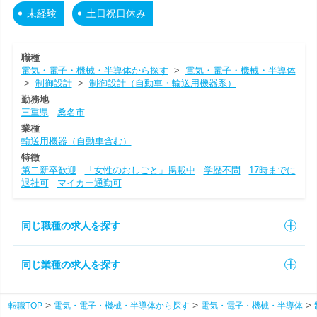
未経験
土日祝日休み
職種
電気・電子・機械・半導体から探す
>
電気・電子・機械・半導体
>
制御設計
>
制御設計（自動車・輸送用機器系）
勤務地
三重県
桑名市
業種
輸送用機器（自動車含む）
特徴
第二新卒歓迎
「女性のおしごと」掲載中
学歴不問
17時までに
退社可
マイカー通勤可
同じ職種の求人を探す
同じ業種の求人を探す
転職TOP
電気・電子・機械・半導体から探す
電気・電子・機械・半導体