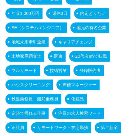
年収1,000万円
週休3日
内定とりたい
SE（システムエンジニア）
地元の有名企業
地域未来牽引企業
キャリアチェンジ
土地家屋調査士
関東
20代 初めて転職
フルリモート
技術営業
登録販売者
ハウスクリーニング
声優マネージャー
鉄道乗務員・船舶乗務員
化粧品
定時で帰れる仕事
注目の求人検索ワード
正社員
リモートワーク・在宅勤務
第二新卒