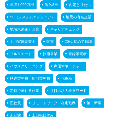
年収1,000万円
週休3日
内定とりたい
SE（システムエンジニア）
地元の有名企業
地域未来牽引企業
キャリアチェンジ
土地家屋調査士
関東
20代 初めて転職
フルリモート
技術営業
登録販売者
ハウスクリーニング
声優マネージャー
鉄道乗務員・船舶乗務員
化粧品
定時で帰れる仕事
注目の求人検索ワード
正社員
リモートワーク・在宅勤務
第二新卒
未経験
土日祝日休み