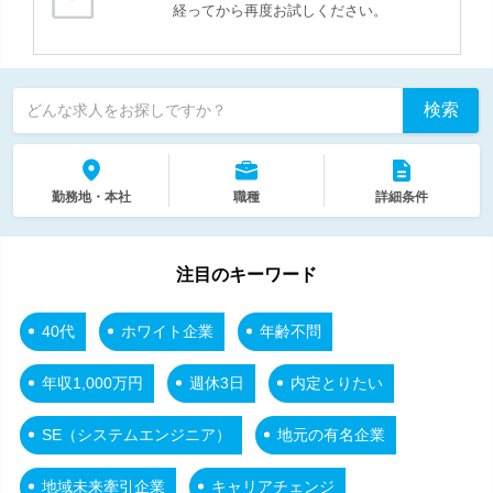
経ってから再度お試しください。
検索
どんな求人をお探しですか？
勤務地・本社
職種
詳細条件
注目のキーワード
40代
ホワイト企業
年齢不問
年収1,000万円
週休3日
内定とりたい
SE（システムエンジニア）
地元の有名企業
地域未来牽引企業
キャリアチェンジ