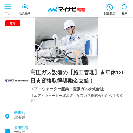
メニュー
会員登録
閲覧履歴
検索
新着
高圧ガス設備の【施工管理】★年休126
日★資格取得奨励金支給！
エア・ウォーター産業・医療ガス株式会社
【エア・ウォーター北海道・産業ガス株式会社から社名変
更】
勤務地
北海道
雇用形態
正社員