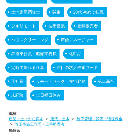
土地家屋調査士
関東
20代 初めて転職
フルリモート
技術営業
登録販売者
ハウスクリーニング
声優マネージャー
鉄道乗務員・船舶乗務員
化粧品
定時で帰れる仕事
注目の求人検索ワード
正社員
リモートワーク・在宅勤務
第二新卒
未経験
土日祝日休み
職種
建築・土木から探す
>
建築・土木
>
施工管理・設備・環境保全
>
管工事施工管理・工事監理者
勤務地