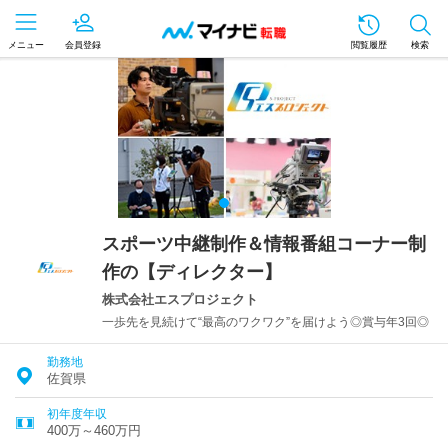
メニュー
会員登録
閲覧履歴
検索
スポーツ中継制作＆情報番組コーナー制
作の【ディレクター】
株式会社エスプロジェクト
一歩先を見続けて“最高のワクワク”を届けよう◎賞与年3回◎
勤務地
佐賀県
初年度年収
400万～460万円