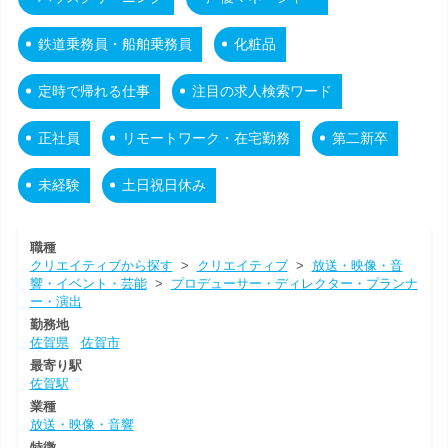
鉄道乗務員・船舶乗務員
化粧品
定時で帰れる仕事
注目の求人検索ワード
正社員
リモートワーク・在宅勤務
第二新卒
未経験
土日祝日休み
職種
クリエイティブから探す
>
クリエイティブ
>
放送・映像・音
響・イベント・芸能
>
プロデューサー・ディレクター・プランナ
ー・演出
勤務地
佐賀県
佐賀市
最寄り駅
佐賀駅
業種
放送・映像・音響
特徴