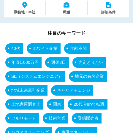
勤務地・本社
職種
詳細条件
注目のキーワード
40代
ホワイト企業
年齢不問
年収1,000万円
週休3日
内定とりたい
SE（システムエンジニア）
地元の有名企業
地域未来牽引企業
キャリアチェンジ
土地家屋調査士
関東
20代 初めて転職
フルリモート
技術営業
登録販売者
ハウスクリーニング
声優マネージャー