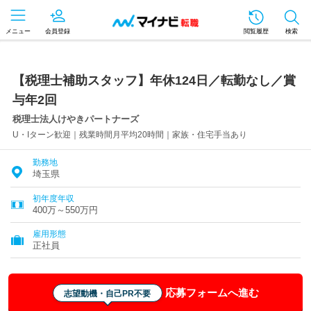
メニュー
会員登録
閲覧履歴
検索
【税理士補助スタッフ】年休124日／転勤なし／賞
与年2回
税理士法人けやきパートナーズ
U・Iターン歓迎｜残業時間月平均20時間｜家族・住宅手当あり
勤務地
埼玉県
初年度年収
400万～550万円
雇用形態
正社員
応募フォームへ進む
志望動機・自己PR不要