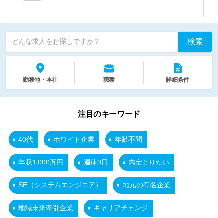
検索
どんな求人をお探しですか？
勤務地・本社
職種
詳細条件
注目のキーワード
40代
ホワイト企業
年齢不問
年収1,000万円
週休3日
内定とりたい
SE（システムエンジニア）
地元の有名企業
地域未来牽引企業
キャリアチェンジ