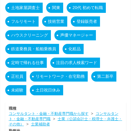
土地家屋調査士
関東
20代 初めて転職
フルリモート
技術営業
登録販売者
ハウスクリーニング
声優マネージャー
鉄道乗務員・船舶乗務員
化粧品
定時で帰れる仕事
注目の求人検索ワード
正社員
リモートワーク・在宅勤務
第二新卒
未経験
土日祝日休み
職種
コンサルタント・金融・不動産専門職から探す
>
コンサルタン
ト・金融・不動産専門職
>
士業（公認会計士・税理士・弁護士・
その他）
>
士業補助者
勤務地