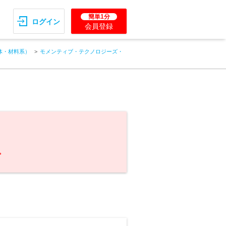
簡単1分
ログイン
会員登録
体・材料系）
モメンティブ・テクノロジーズ・
。