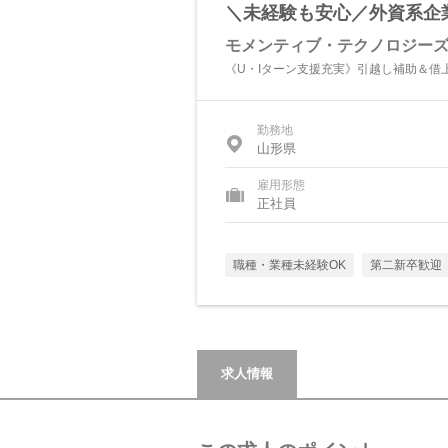
＼未経験も安心／外資系企業
モメンティブ・テクノロジー
《U・Iターン支援充実》引越し補助＆借
勤務地
山形県
雇用形態
正社員
職種・業種未経験OK
第二新卒歓迎
求人情報