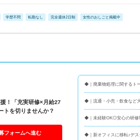
学歴不問
転勤なし
完全週休2日制
女性のおしごと掲載中
◆｜廃棄物処理に関するト
◆｜流通・小売・飲食など
援！「充実研修×月給27
ートを切りませんか？
◆｜未経験OK◎安心の研修
募フォームへ進む
◆｜新オフィスに移転♪デ