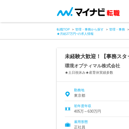
転職TOP
管理・事務から探す
管理・事務
★月給27万円~の求人情報
未経験大歓迎！【事務スタッ
環境オプティマル株式会社
★土日祝休み★産育休実績多数
勤務地
東京都
初年度年収
405万～630万円
雇用形態
正社員