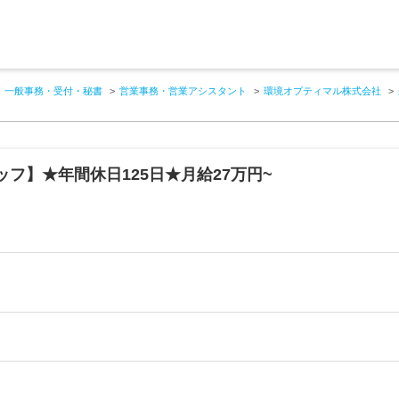
一般事務・受付・秘書
営業事務・営業アシスタント
環境オプティマル株式会社
フ】★年間休日125日★月給27万円~