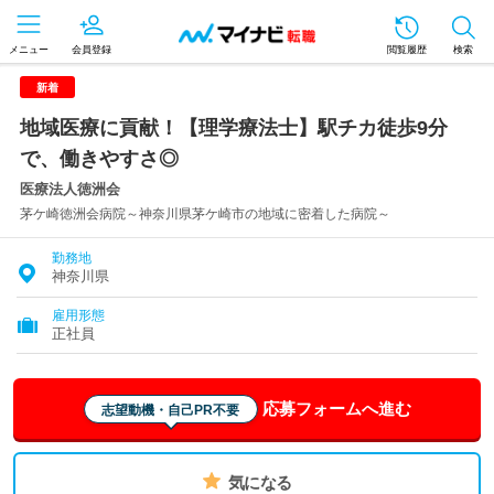
メニュー
会員登録
閲覧履歴
検索
新着
地域医療に貢献！【理学療法士】駅チカ徒歩9分
で、働きやすさ◎
医療法人徳洲会
茅ケ崎徳洲会病院～神奈川県茅ケ崎市の地域に密着した病院～
勤務地
神奈川県
雇用形態
正社員
応募フォームへ進む
志望動機・自己PR不要
気になる