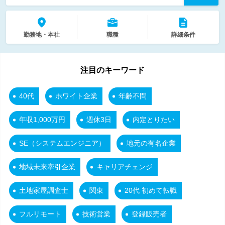
勤務地・本社
職種
詳細条件
注目のキーワード
40代
ホワイト企業
年齢不問
年収1,000万円
週休3日
内定とりたい
SE（システムエンジニア）
地元の有名企業
地域未来牽引企業
キャリアチェンジ
土地家屋調査士
関東
20代 初めて転職
フルリモート
技術営業
登録販売者