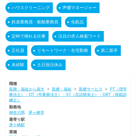
ハウスクリーニング
声優マネージャー
鉄道乗務員・船舶乗務員
化粧品
定時で帰れる仕事
注目の求人検索ワード
正社員
リモートワーク・在宅勤務
第二新卒
未経験
土日祝日休み
職種
医療・福祉から探す
>
医療・福祉
>
医療サービス
>
PT（理学
療法士）・OT（作業療法士）・ST（言語聴覚士）・ORT（視能訓
練士）
勤務地
神奈川県
茅ヶ崎市
最寄り駅
茅ケ崎駅
業種