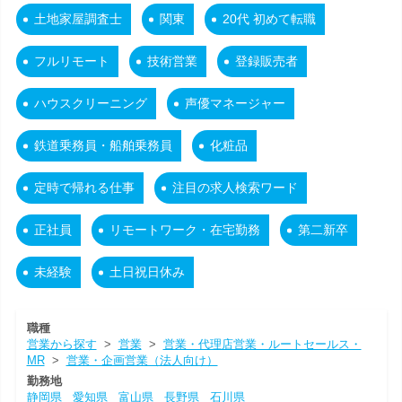
土地家屋調査士
関東
20代 初めて転職
フルリモート
技術営業
登録販売者
ハウスクリーニング
声優マネージャー
鉄道乗務員・船舶乗務員
化粧品
定時で帰れる仕事
注目の求人検索ワード
正社員
リモートワーク・在宅勤務
第二新卒
未経験
土日祝日休み
職種
営業から探す
>
営業
>
営業・代理店営業・ルートセールス・
MR
>
営業・企画営業（法人向け）
勤務地
静岡県
愛知県
富山県
長野県
石川県