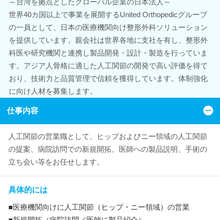
～台湾を拠点としたグローバル企業の日本法人～
世界40カ国以上で事業を展開するUnited Orthopedicグループ
の一員として、日本の医療機関向け整形外科ソリューション
を提供しています。親会社は世界各地に支社を有し、整形外
科医や研究機関と連携し製品開発・設計・製造を行っていま
す。アジア人骨格に適した人工関節の開発で高い評価を得て
おり、技術力と品質管理で信頼を獲得しています。体制強化
に向け人材を募集します。
仕事内容
人工関節の営業職として、ヒップおよびニー領域の人工関節
の提案、病院訪問での新規開拓、医師への製品説明、手術の
立ち会い等をお任せします。
具体的には
■医療機関向けに人工関節（ヒップ・ニー領域）の営業
■新規開拓（病院訪問／医師に製品紹介）