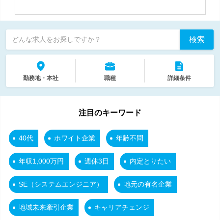
検索
どんな求人をお探しですか？
勤務地・本社
職種
詳細条件
注目のキーワード
40代
ホワイト企業
年齢不問
年収1,000万円
週休3日
内定とりたい
SE（システムエンジニア）
地元の有名企業
地域未来牽引企業
キャリアチェンジ