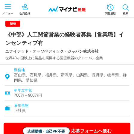
メニュー
会員登録
閲覧履歴
検索
新着
《中部》人工関節営業の経験者募集【営業職】イ
ンセンティブ有
ユナイテッド・オーソペディック・ジャパン株式会社
世界40ヶ国以上に製品を展開する医療機器のグローバル企業
勤務地
富山県、石川県、福井県、新潟県、山梨県、長野県、岐阜県、静
岡県、愛知県
初年度年収
700万～900万円
雇用形態
正社員
応募フォームへ進む
志望動機・自己PR不要