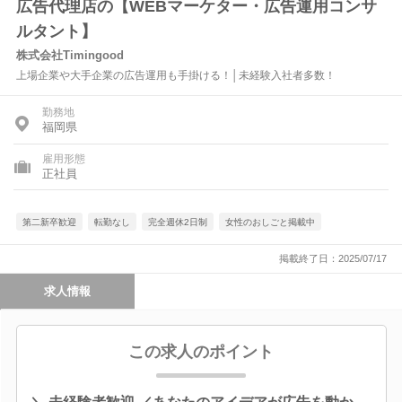
広告代理店の【WEBマーケター・広告運用コンサ
ルタント】
株式会社Timingood
上場企業や大手企業の広告運用も手掛ける！│未経験入社者多数！
勤務地
福岡県
雇用形態
正社員
第二新卒歓迎
転勤なし
完全週休2日制
女性のおしごと掲載中
掲載終了日：2025/07/17
求人情報
この求人のポイント