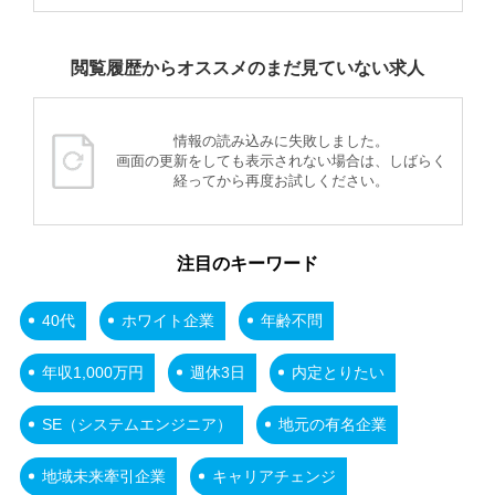
閲覧履歴からオススメのまだ見ていない求人
情報の読み込みに失敗しました。
画面の更新をしても表示されない場合は、しばらく
経ってから再度お試しください。
注目のキーワード
40代
ホワイト企業
年齢不問
年収1,000万円
週休3日
内定とりたい
SE（システムエンジニア）
地元の有名企業
地域未来牽引企業
キャリアチェンジ