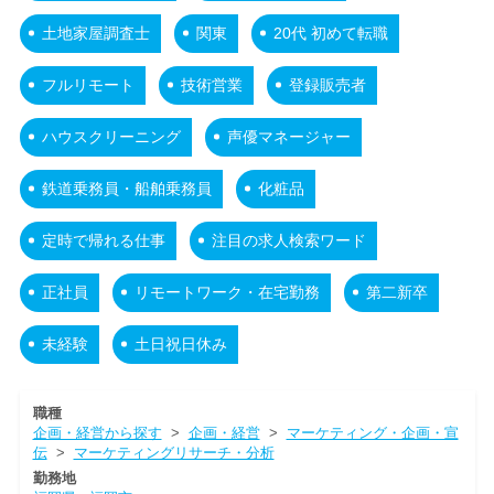
土地家屋調査士
関東
20代 初めて転職
フルリモート
技術営業
登録販売者
ハウスクリーニング
声優マネージャー
鉄道乗務員・船舶乗務員
化粧品
定時で帰れる仕事
注目の求人検索ワード
正社員
リモートワーク・在宅勤務
第二新卒
未経験
土日祝日休み
職種
企画・経営から探す
>
企画・経営
>
マーケティング・企画・宣
伝
>
マーケティングリサーチ・分析
勤務地