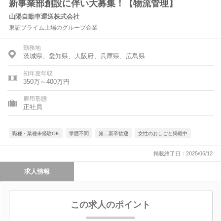
新事業部創設に伴い大募集！【物流管理】
山陽自動車運送株式会社
東証プライム上場のグループ企業
勤務地
茨城県、愛知県、大阪府、兵庫県、広島県
初年度年収
350万～400万円
雇用形態
正社員
職種・業種未経験OK
学歴不問
第二新卒歓迎
女性のおしごと掲載中
掲載終了日：2025/06/12
求人情報
この求人のポイント