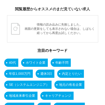
閲覧履歴からオススメのまだ見ていない求人
情報の読み込みに失敗しました。
画面の更新をしても表示されない場合は、しばらく
経ってから再度お試しください。
注目のキーワード
40代
ホワイト企業
年齢不問
年収1,000万円
週休3日
内定とりたい
SE（システムエンジニア）
地元の有名企業
地域未来牽引企業
キャリアチェンジ