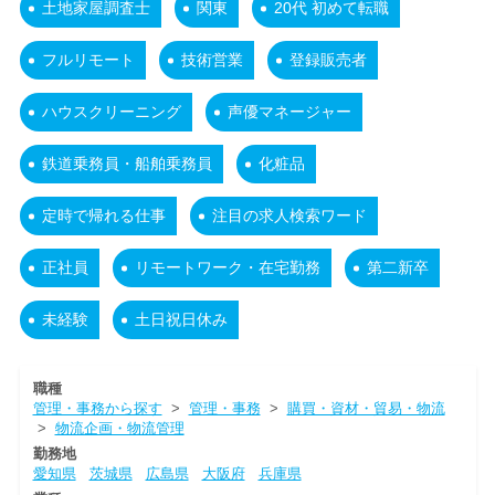
土地家屋調査士
関東
20代 初めて転職
フルリモート
技術営業
登録販売者
ハウスクリーニング
声優マネージャー
鉄道乗務員・船舶乗務員
化粧品
定時で帰れる仕事
注目の求人検索ワード
正社員
リモートワーク・在宅勤務
第二新卒
未経験
土日祝日休み
職種
管理・事務から探す
>
管理・事務
>
購買・資材・貿易・物流
>
物流企画・物流管理
勤務地
愛知県
茨城県
広島県
大阪府
兵庫県