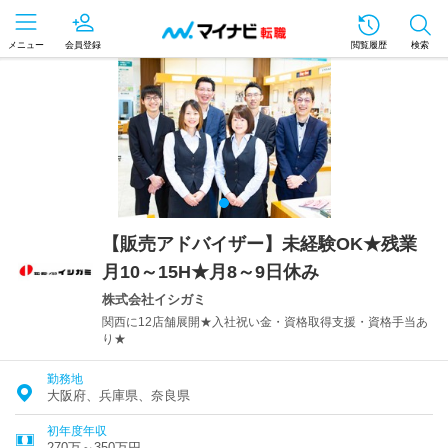
メニュー
会員登録
閲覧履歴
検索
【販売アドバイザー】未経験OK★残業
月10～15H★月8～9日休み
株式会社イシガミ
関西に12店舗展開★入社祝い金・資格取得支援・資格手当あ
り★
勤務地
大阪府、兵庫県、奈良県
初年度年収
270万～350万円