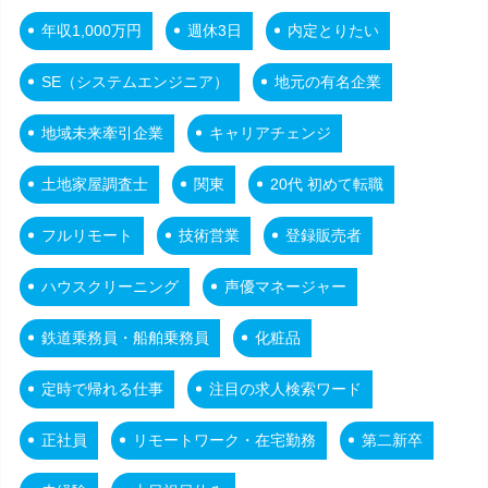
年収1,000万円
週休3日
内定とりたい
SE（システムエンジニア）
地元の有名企業
地域未来牽引企業
キャリアチェンジ
土地家屋調査士
関東
20代 初めて転職
フルリモート
技術営業
登録販売者
ハウスクリーニング
声優マネージャー
鉄道乗務員・船舶乗務員
化粧品
定時で帰れる仕事
注目の求人検索ワード
正社員
リモートワーク・在宅勤務
第二新卒