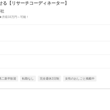
せる【リサーチコーディネーター】
会社
★月収33万円～可能！
第二新卒歓迎
転勤なし
完全週休2日制
女性のおしごと掲載中