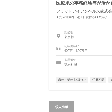
医療系の事務経験等が活か
フラットアイアンヘルス株式
★完全週休2日制(土日祝休み)★残業ナシ
勤務地
東京都
初年度年収
400万～600万円
雇用形態
契約社員
職種・業種未経験OK
学歴不問
求人情報