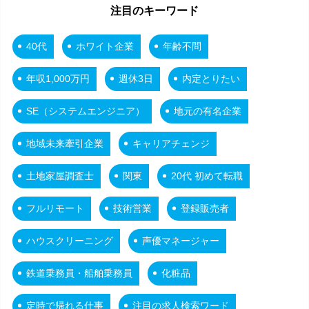
注目のキーワード
40代
ホワイト企業
年齢不問
年収1,000万円
週休3日
内定とりたい
SE（システムエンジニア）
地元の有名企業
地域未来牽引企業
キャリアチェンジ
土地家屋調査士
関東
20代 初めて転職
フルリモート
技術営業
登録販売者
ハウスクリーニング
声優マネージャー
鉄道乗務員・船舶乗務員
化粧品
定時で帰れる仕事
注目の求人検索ワード