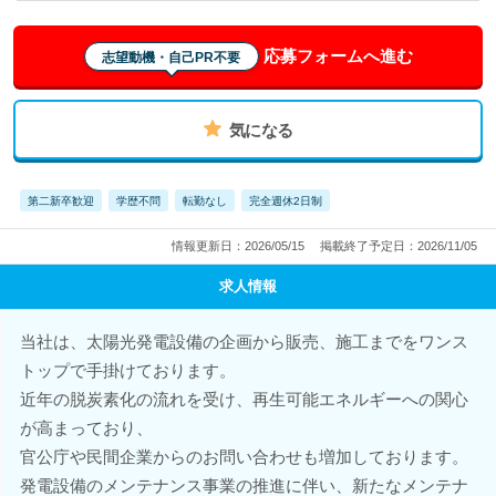
応募フォームへ進む
志望動機・自己PR不要
気になる
第二新卒歓迎
学歴不問
転勤なし
完全週休2日制
情報更新日：2026/05/15
掲載終了予定日：2026/11/05
求人情報
当社は、太陽光発電設備の企画から販売、施工までをワンス
トップで手掛けております。
近年の脱炭素化の流れを受け、再生可能エネルギーへの関心
が高まっており、
官公庁や民間企業からのお問い合わせも増加しております。
発電設備のメンテナンス事業の推進に伴い、新たなメンテナ