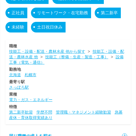
正社員
リモートワーク・在宅勤務
第二新卒
未経験
土日祝日休み
職種
技能工・設備・配送・農林水産 他から探す
>
技能工・設備・配
送・農林水産 他
>
技能工（整備・生産・製造・工事）
>
設備
工事（電気・通信）
勤務地
北海道
札幌市
最寄り駅
さっぽろ駅
業種
電力・ガス・エネルギー
特徴
第二新卒歓迎
学歴不問
管理職・マネジメント経験歓迎
急募
産休・育休取得実績あり
同じ職種の求人を探す