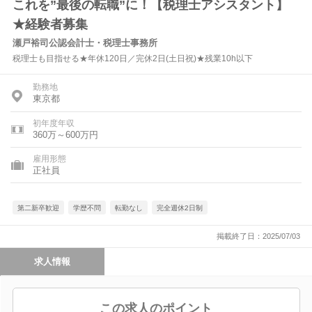
これを”最後の転職”に！【税理士アシスタント】
★経験者募集
瀬戸裕司公認会計士・税理士事務所
税理士も目指せる★年休120日／完休2日(土日祝)★残業10h以下
勤務地
東京都
初年度年収
360万～600万円
雇用形態
正社員
第二新卒歓迎
学歴不問
転勤なし
完全週休2日制
掲載終了日：2025/07/03
求人情報
この求人のポイント