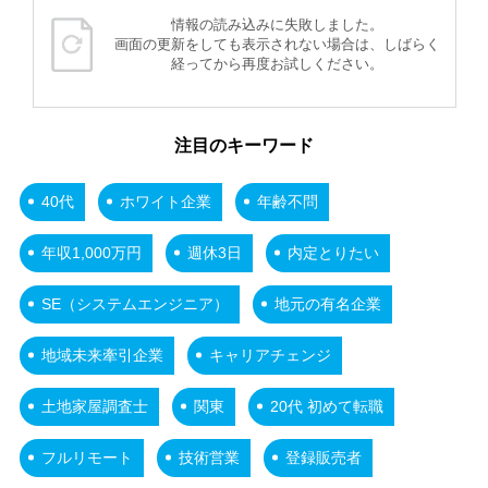
情報の読み込みに失敗しました。
画面の更新をしても表示されない場合は、しばらく
経ってから再度お試しください。
注目のキーワード
40代
ホワイト企業
年齢不問
年収1,000万円
週休3日
内定とりたい
SE（システムエンジニア）
地元の有名企業
地域未来牽引企業
キャリアチェンジ
土地家屋調査士
関東
20代 初めて転職
フルリモート
技術営業
登録販売者