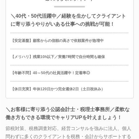
＼40代・50代活躍中／経験を生かしてクライアント
に寄り添うやりがいある仕事への挑戦が可能！
【安定基盤】顧客からの信頼の高さで依頼案件が急増中
【メリハリ】残業10h以下／実働7時間で自分時間も確保
【年齢不問】40～50代の社員活躍中！定着率◎
【休日充実】年休120日かつ完全週休2日（土日祝休み）
＼お客様に寄り添う公認会計士・税理士事務所／柔軟な
働き方もできる環境でキャリアUPを叶えましょう！
節税対策、税務調査対応、経営コンサルを強みに法人、個人
問わずに多くのクライアントを税務・会計からサポートする