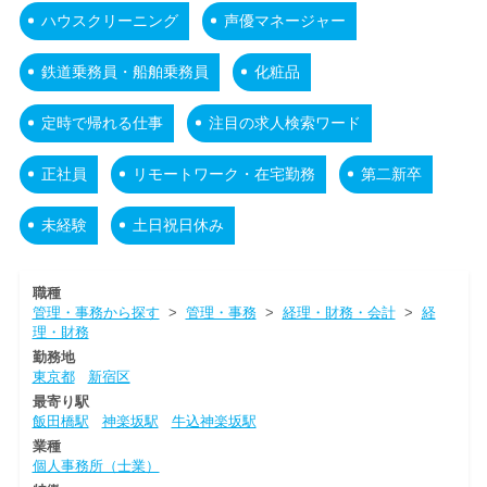
ハウスクリーニング
声優マネージャー
鉄道乗務員・船舶乗務員
化粧品
定時で帰れる仕事
注目の求人検索ワード
正社員
リモートワーク・在宅勤務
第二新卒
未経験
土日祝日休み
職種
管理・事務から探す
>
管理・事務
>
経理・財務・会計
>
経
理・財務
勤務地
東京都
新宿区
最寄り駅
飯田橋駅
神楽坂駅
牛込神楽坂駅
業種
個人事務所（士業）