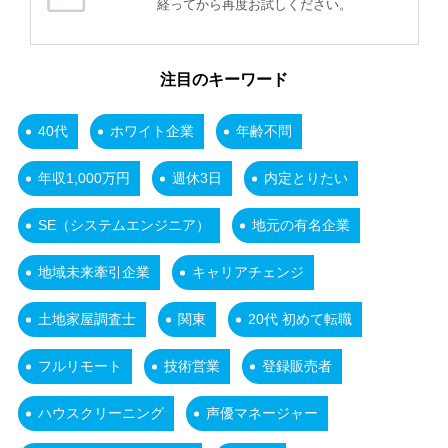
経ってから再度お試しください。
注目のキーワード
40代
ホワイト企業
年齢不問
年収1,000万円
週休3日
内定とりたい
SE（システムエンジニア）
地元の有名企業
地域未来牽引企業
キャリアチェンジ
土地家屋調査士
関東
20代 初めて転職
フルリモート
技術営業
登録販売者
ハウスクリーニング
声優マネージャー