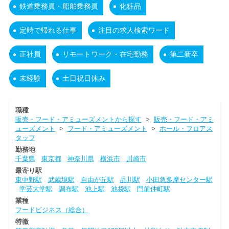
鉄道乗務員・船舶乗務員
化粧品
定時で帰れる仕事
注目の求人検索ワード
正社員
リモートワーク・在宅勤務
第二新卒
未経験
土日祝日休み
職種
販売・フード・アミューズメントから探す
>
販売・フード・アミ
ューズメント
>
フード・アミューズメント
>
ホール・フロアス
タッフ
勤務地
千葉県
東京都
神奈川県
横浜市
川崎市
最寄り駅
東中野駅
武蔵境駅
自由が丘駅
品川駅
小田急多摩センター駅
学芸大学駅
調布駅
池上駅
池袋駅
門前仲町駅
業種
フードビジネス（総合）
特徴