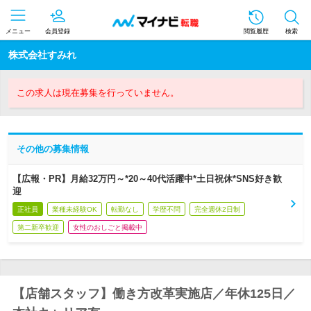
メニュー
会員登録
閲覧履歴
検索
株式会社すみれ
この求人は現在募集を行っていません。
その他の募集情報
【広報・PR】月給32万円～*20～40代活躍中*土日祝休*SNS好き歓
迎
正社員
業種未経験OK
転勤なし
学歴不問
完全週休2日制
第二新卒歓迎
女性のおしごと掲載中
【店舗スタッフ】働き方改革実施店／年休125日／