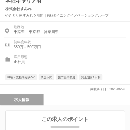
本社キャリア有
株式会社すみれ
やきとり家すみれを展開｜(株)ダイニングイノベーショングループ
勤務地
千葉県、東京都、神奈川県
初年度年収
380万～500万円
雇用形態
正社員
職種・業種未経験OK
学歴不問
第二新卒歓迎
完全週休2日制
掲載終了日：2025/06/26
求人情報
この求人のポイント