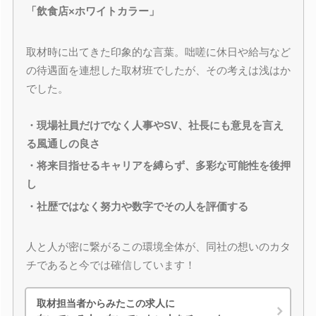
「飲食店×ホワイトカラー」
取材時に出てきた印象的な言葉。咄嗟に休日や給与など
の待遇面を連想した取材班でしたが、その考えは浅はか
でした。
・現場社員だけでなく人事やSV、社長にも意見を言え
る風通しの良さ
・将来目指せるキャリアを縛らず、多彩な可能性を後押
し
・社歴ではなく努力や数字でその人を評価する
人と人が密に繋がるこの環境全体が、同社の想いのカタ
チであると今では確信しています！
取材担当者からみたこの求人に