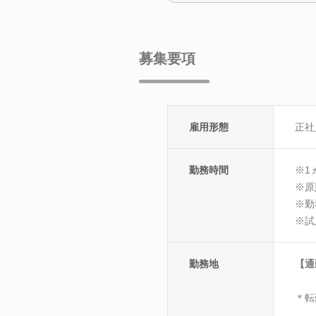
募集要項
雇用形態
正社
勤務時間
※1
※原
※勤
※試
勤務地
【通
＊転