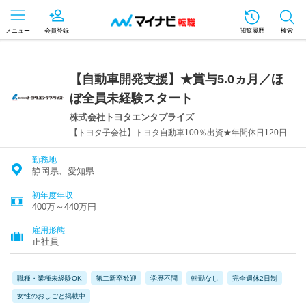
メニュー
会員登録
閲覧履歴
検索
【自動車開発支援】★賞与5.0ヵ月／ほ
ぼ全員未経験スタート
株式会社トヨタエンタプライズ
【トヨタ子会社】トヨタ自動車100％出資★年間休日120日
勤務地
静岡県、愛知県
初年度年収
400万～440万円
雇用形態
正社員
職種・業種未経験OK
第二新卒歓迎
学歴不問
転勤なし
完全週休2日制
女性のおしごと掲載中