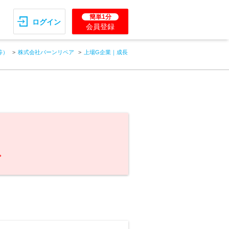
簡単1分
ログイン
会員登録
等）
株式会社バーンリペア
上場G企業｜成長
。