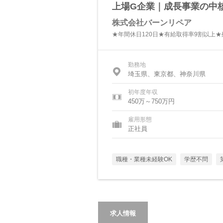
上場G企業｜成長事業の中
株式会社バーンリペア
★年間休日120日★有給取得率9割以上
勤務地
埼玉県、東京都、神奈川県
初年度年収
450万～750万円
雇用形態
正社員
職種・業種未経験OK
学歴不問
求人情報