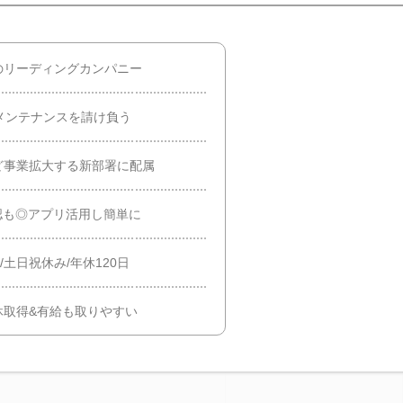
のリーディングカンパニー
メンテナンスを請け負う
ど事業拡大する新部署に配属
認も◎アプリ活用し簡単に
/土日祝休み/年休120日
休取得&有給も取りやすい