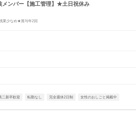
核メンバー【施工管理】★土日祝休み
★残業少なめ★賞与年2回
第二新卒歓迎
転勤なし
完全週休2日制
女性のおしごと掲載中