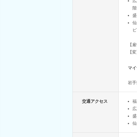
広
階
盛
仙
ピ
【雇
【変
マイ
岩手
交通アクセス
福
広
盛
仙