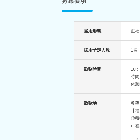
募集要項
雇用形態
正社
採用予定人数
1名
勤務時間
10
時間
休憩
勤務地
希望
【福
◎積
福
ー