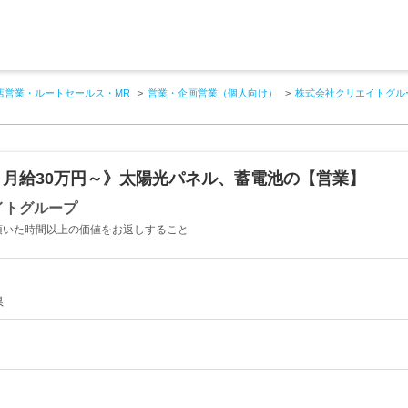
店営業・ルートセールス・MR
営業・企画営業（個人向け）
株式会社クリエイトグル
月給30万円～》太陽光パネル、蓄電池の【営業】
イトグループ
から頂いた時間以上の価値をお返しすること
県