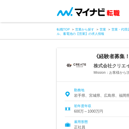
転職TOP
営業から探す
営業
営業・代理
ル、蓄電池の【営業】の求人情報
《経験者募集！
株式会社クリエ
Mission：お客様
勤務地
岩手県、宮城県、広島県、福岡
初年度年収
600万～1000万円
雇用形態
正社員