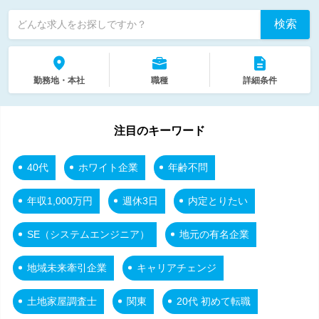
検索
どんな求人をお探しですか？
勤務地・本社
職種
詳細条件
注目のキーワード
40代
ホワイト企業
年齢不問
年収1,000万円
週休3日
内定とりたい
SE（システムエンジニア）
地元の有名企業
地域未来牽引企業
キャリアチェンジ
土地家屋調査士
関東
20代 初めて転職