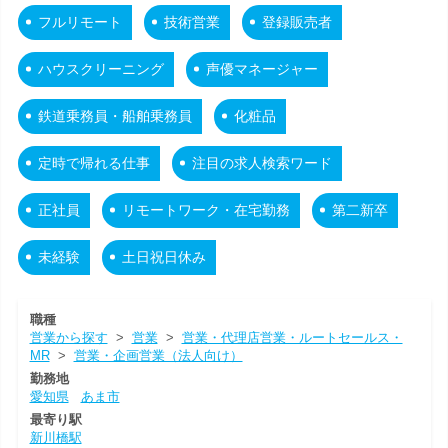
フルリモート
技術営業
登録販売者
ハウスクリーニング
声優マネージャー
鉄道乗務員・船舶乗務員
化粧品
定時で帰れる仕事
注目の求人検索ワード
正社員
リモートワーク・在宅勤務
第二新卒
未経験
土日祝日休み
職種
営業から探す
>
営業
>
営業・代理店営業・ルートセールス・
MR
>
営業・企画営業（法人向け）
勤務地
愛知県
あま市
最寄り駅
新川橋駅